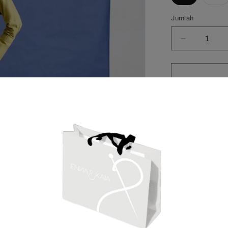
terjual
te
habis
ha
atau
at
Jumlah
tidak
ti
tersedia
te
Kurangi
jumlah
untuk
Merryn
Top
Olive
Stripe
DESKRIPSI
Share