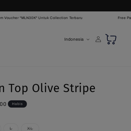
 Voucher "MLN30K" Untuk Collection Terbaru
Free Papp
B
Keranjang
Login
Indonesia
a
h
a
s
a
n Top Olive Stripe
,00
Habis
rian
Varian
Varian
L
XL