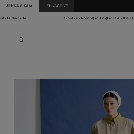
Langsung
JENNA & KAIA
JENNACTIVE
ke
konten
n Di Website
Dapatkan Potongan Ongkir IDR 20.000 Mi
Langsung
ke
informasi
produk