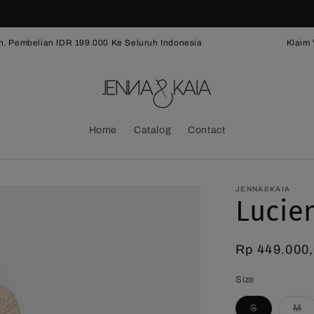
 Pembelian IDR 199.000 Ke Seluruh Indonesia
Klaim V
Home
Catalog
Contact
JENNA&KAIA
Lucie
Harga
Rp 449.000
reguler
Size
Varian
Va
S
M