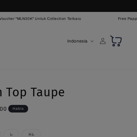
oucher "MLN30K" Untuk Collection Terbaru
Free Papper
B
Keranjang
Login
Indonesia
a
h
a
s
a
n Top Taupe
,00
Habis
rian
Varian
Varian
L
XL