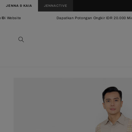
Langsung
JENNA & KAIA
JENNACTIVE
ke
konten
Di Website
Dapatkan Potongan Ongkir IDR 20.000 Min.
Langsung
ke
informasi
produk