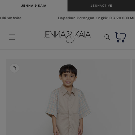
Langsung
JENNA & KAIA
JENNACTIVE
ke
konten
Di Website
Dapatkan Potongan Ongkir IDR 20.000 Min
Keranjang
Langsung
ke
informasi
produk