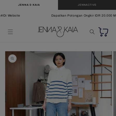
Langsung
JENNA & KAIA
JENNACTIVE
ke
konten
 Di Website
Dapatkan Potongan Ongkir IDR 20.000 Min
Keranjang
Langsung
ke
informasi
produk