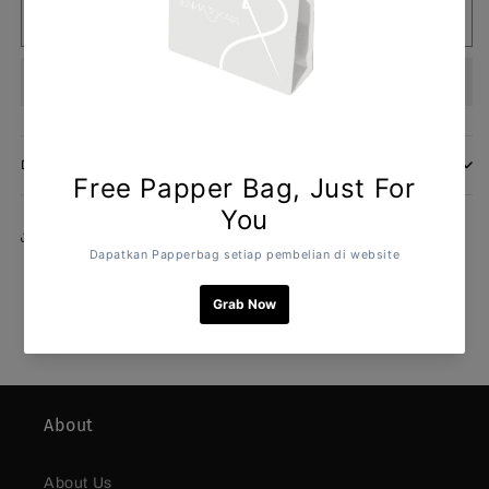
Kayana
Kayana
Habis
Top
Top
Airy
Airy
Blue
Blue
DESKRIPSI
Share
About
About Us