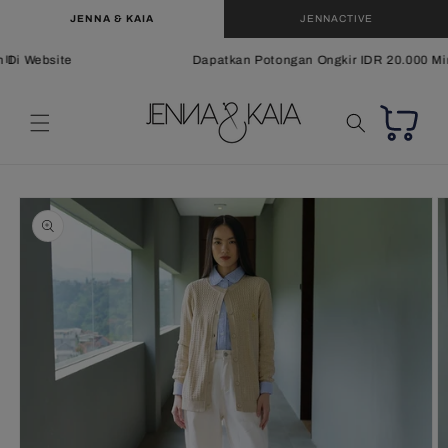
Langsung
JENNA & KAIA
JENNACTIVE
ke
konten
Di Website
Dapatkan Potongan Ongkir IDR 20.000 Min
Keranjang
Langsung
ke
informasi
produk