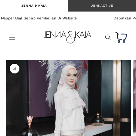
Langsung
JENNA & KAIA
JENNACTIVE
ke
konten
Papper Bag Setiap Pembelian Di Website
Dapatkan Pot
Keranjang
Langsung
ke
informasi
produk