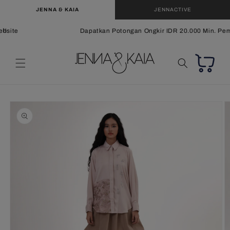
Langsung
JENNA & KAIA
JENNACTIVE
ke
konten
bsite
Dapatkan Potongan Ongkir IDR 20.000 Min. Pemb
Keranjang
Langsung
ke
informasi
produk