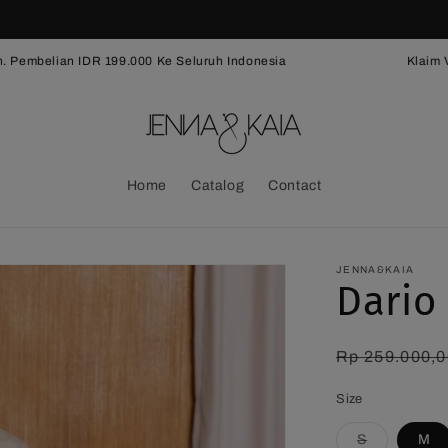
Pembelian IDR 199.000 Ke Seluruh Indonesia
Klaim Vou
Home
Catalog
Contact
JENNA&KAIA
Dario
Harga
Rp 259.000,0
reguler
Size
Varian
S
M