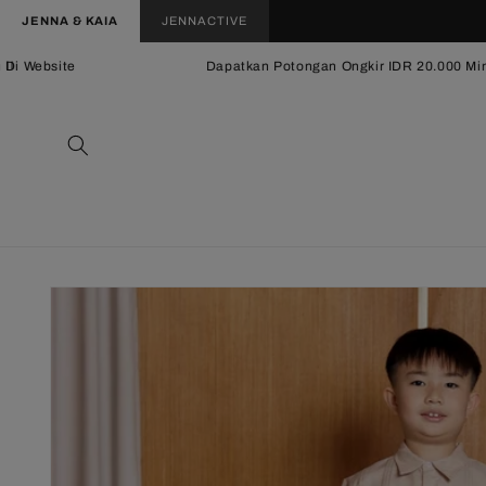
Langsung
JENNA & KAIA
JENNACTIVE
ke
konten
i Website
Dapatkan Potongan Ongkir IDR 20.000 Min. 
Langsung
ke
informasi
produk