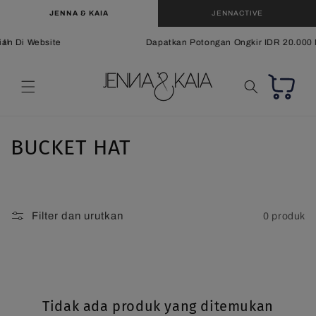
Langsung
JENNA & KAIA
JENNACTIVE
ke
konten
an Di Website
Dapatkan Potongan Ongkir IDR 20.000 M
Keranjang
K
BUCKET HAT
o
l
Filter dan urutkan
0 produk
e
k
s
Tidak ada produk yang ditemukan
i