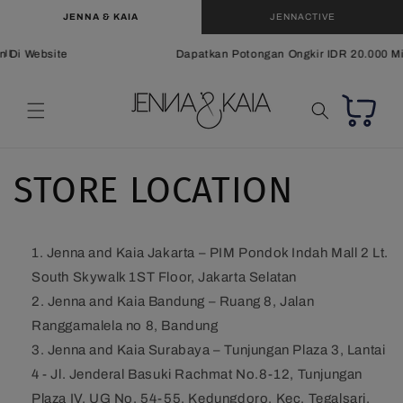
Langsung
JENNA & KAIA
JENNACTIVE
ke
konten
 Di Website
Dapatkan Potongan Ongkir IDR 20.000 Min
Keranjang
STORE LOCATION
Jenna and Kaia Jakarta – PIM Pondok Indah Mall 2 Lt.
South Skywalk 1ST Floor, Jakarta Selatan
Jenna and Kaia Bandung – Ruang 8, Jalan
Ranggamalela no 8, Bandung
Jenna and Kaia Surabaya
–
Tunjungan Plaza 3, Lantai
4 - Jl. Jenderal Basuki Rachmat No.8-12, Tunjungan
Plaza IV, UG No. 54-55, Kedungdoro, Kec. Tegalsari,