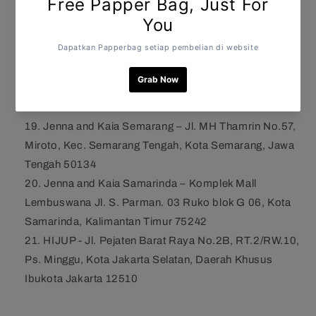
Yogyakarta, Daerah Istimewa Yogyakarta 55223
Jenna and Kaia Medan
–
Jalan Karya Wisata Ruko
Johor City Blok F21. Medan-Johor
Jenna and Kaia Depok
–
Jl. Margonda No.250 C,
Kemiri Muka, Kecamatan Beji, Kota Depok, Jawa Barat
16423
Jenna and Kaia Semarang
–
Jl. MH Thamrin No.57,
Miroto, Kec. Semarang Tengah, Kota Semarang, Jawa
Tengah 50134
Jenna and Kaia Samarinda
–
Komplek Mall
Lembuswana Jl. S. Parman. 03 Ruko blok G 06, Kota
Samarinda, Kalimantan Timur 75242
HIJUP - Jl. Pejaten Barat Raya No.2B, RT.2/RW.10,
Ps. Minggu, Kota Jakarta Selatan, Daerah Khusus
Ibukota Jakarta 12510