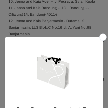
Jenna and Kaia Aceh – Jl.Peurada, Syiah Kuala
Jenna and Kaia Bandung
–
HGL Bandung – Jl.
Ciliwung 14, Bandung-40114
Jenna and Kaia Banjarmasin - Dutamall 2
Banjarmasin, Lt.3 Blok.C No.16 Jl. A. Yani No.98,
Banjarmasin
Jenna and Kaia Bukittinggi
–
Jl. A. Yani no. 54 ( china
town ) – Bukittinggi
Jenna and Kaia Balikpapan
–
Ruko BSB Block B 38
– 39. Jl. Jenderal Sudirman No.47, Gn. Bahagia,
Kecamatan Balikpapan Selatan, Kota Balikpapan,
Kalimantan Timur 76114 (Block B 38 – 39)
Jenna and Kaia Banjarbaru
–
Q Mall Jl. A Yani No. 36
Banjarbaru, Banjarbaru Utara. Kalimantan Selatan
70714
Jenna and Kaia Yogyakarta
–
Jl. C. Simanjuntak
No.30C, Terban, Kec. Gondokusuman, Kota